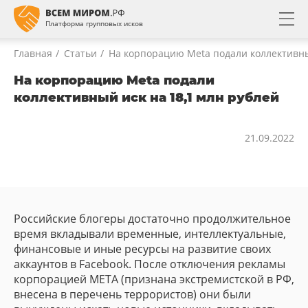
Платформа групповых исков
Главная
Статьи
На корпорацию Meta подали коллективны
Зарегистрироваться
Изменить пароль
Забыли пароль?
Войти
На корпорацию Meta подали
коллективный иск на 18,1 млн рублей
НОВЫЙ ПАРОЛЬ
НОМЕР ТЕЛЕФОНА
Уже есть аккаунт?
Вход
Впервые на платформе?
Создать аккаунт
МОБИЛЬНЫЙ ТЕЛЕФОН
21.09.2022
НОМЕР ТЕЛЕФОНА
На ваш номер телефона будет выслано СМС с кодом для
смены пароля.
ПОДТВЕРЖДЕНИЕ ПАРОЛЯ
ПАРОЛЬ
Сохранение уникальной территории
ПАРОЛЬ
Забыли свой пароль?
Отправить смс
Российские блогеры достаточно продолжительное
Бештаугорского заказника от застройки
время вкладывали временные, интеллектуальные,
Показать
элитными дачами и опасным
Пароль должен содержать и латинские буквы, и цифры, не менее 8
финансовые и иные ресурсы на развитие своих
символов
производством
аккаунтов в Facebook. После отключения рекламы
корпорацией META (признана экстремистской в РФ,
Я прочитал и согласен с условиями
Пользовательского
внесена в перечень террористов) они были
Войти
Участники
соглашения
и
Политикой конфиденциальности
и