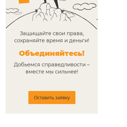
коллективного иска. Более 530 истцов выступили
против решения властей. Дело получило большой
общественный резонанс. Суд поддержал
экозащитников, запретив изменения границ
Защищайте свои права,
заказника. А следственный комитет по
сохраняйте время и деньги!
Ставропольскому краю начал проверку законности
проекта Кавминводской вело-пешеходной трассы.
Объединяйтесь!
Добьемся справедливости –
Заголовок
вместе мы сильнее!
Текст
Текст
Оставить заявку
Заголовок
Текст