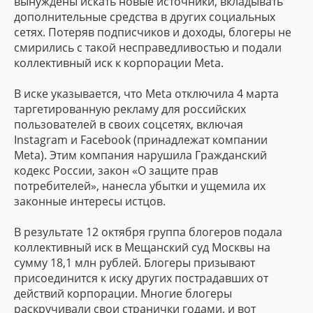
вынуждены искать новые источники, вкладывать
530 человек
Публичной оферты
дополнительные средства в других социальных
ВОЙТИ С ПОМОЩЬЮ
сетях. Потеряв подписчиков и доходы, блогеры не
смирились с такой несправедливостью и подали
Результат
Обратная связь
Оформить заявку на подписку
Я ознакомлен(а) и принимаю:
коллективный иск к корпорации Meta.
Суд поддержал экозащитников, запретив
Соглашения
об использовании аналога
изменения границ заказника.
По желанию можете рассказать подробности и
Оставьте заявку и наш администратор свяжется с
В иске указывается, что Meta отключила 4 марта
собственноручной подписи
добавить документы или фотографии.
вами для того, чтобы оформить вам подписку на
таргетированную рекламу для российских
пользователей в своих соцсетях, включая
платформу
Ситуация:
Я прочитал и согласен с условиями
об использовании
Instagram и Facebook (принадлежат компании
платформы
Власти Ставропольского края несколько раз хотели
Meta). Этим компания нарушила Гражданский
сократить земли крупнейшего эколого-курортного
кодекс России, закон «О защите прав
Соглашения
на обработку персональных данных
потребителей», нанесла убытки и ущемила их
региона России, Бештаугорского заказника, забрав
законные интересы истцов.
часть под застройку территории. Адвокат, который
занимается вопросами территории заказника,
Регистрация
В результате 12 октября группа блогеров подала
давно заметил нарушения закона со стороны
коллективный иск в Мещанский суд Москвы на
власти, но не решался в одиночку судиться с
ВОЙТИ С ПОМОЩЬЮ
сумму 18,1 млн рублей. Блогеры призывают
правительством края.
присоединится к иску других пострадавших от
действий корпорации. Многие блогеры
раскручивали свои странички годами, и вот