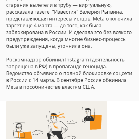
Проблема:
старания вылетели в трубу — виртуальную,
Прикрепить документ
рассказала газете "Известия" Валерия Рытвина,
С 2009 по 2019 годы было несколько попыток
Прикрепить документ
представляющая интересы истцов. Меtа отключила
построить элитные дачи, завод по переработке
таргет еще 4 марта — до того, как была
нитроцеллюлозы с хранилищем урана, SPA-
Размер прикрепляемого файла не должен превышать 5 мб
заблокирована в России. И сделала это без всякого
Прикрепить можно файлы в формате .doc, .pdf, .docx, .jpg
санаторий для китайских сотрудников, и вело-
Размер прикрепляемого файла не должен превышать 5 мб
предупреждения, когда многие бизнес-процессы
Прикрепить можно файлы в формате .doc, .pdf, .docx, .jpg
пешеходную трассу с коммерческими объектами.
были уже запущены, уточнила она.
Все это грозило одному из старейших курортов
Роскомнадзор обвинил Instagram (деятельность
России масштабной экологической катастрофой,
запрещена в РФ) в пропаганде геноцида.
изменением климата всего Северо-Кавказского
Ведомство объявило о полной блокировке соцсети
региона, уничтожением краснокнижных животных
в России с 14 марта. В сентябре Россия обвинила
и растений, а главное - загрязнением и
Нажимая кнопку «Отправить заявку» вы соглашаетесь
Meta в пособничестве властям США.
с
обработкой своих персональных данных
значительным уменьшением объема минеральных
Нажимая кнопку «Отправить заявку» вы соглашаетесь
с
обработкой своих персональных данных
вод, ради которых сюда приезжают со всей России
Оставить заявку
и Европы.
Оставить заявку
Результат:
Активисты объединились для подачи