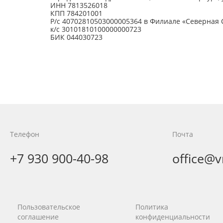
ИНН 7813526018
КПП 784201001
Р/с 40702810503000005364 в Филиале «Северная
к/с 30101810100000000723
БИК 044030723
Уж
Телефон
Почта
МО
+7 930 900-40-98
office@
Сохранение уникальной территории
Бештаугорского заказника от застро
элитными дачами и опасным
ПА
производством
Пользовательское
Политика
В
соглашение
конфиденциальности
Па