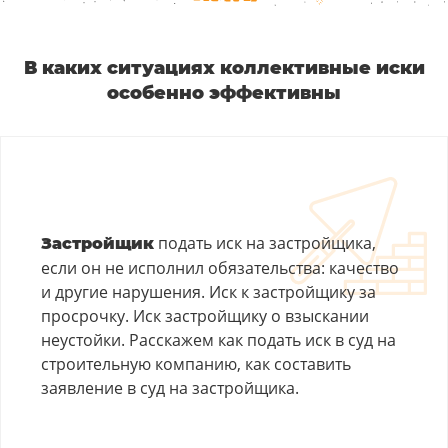
коллективного иска. Более 530 истцов выступили
против решения властей. Дело получило большой
В каких ситуациях коллективные иски
общественный резонанс. Суд поддержал
особенно эффективны
экозащитников, запретив изменения границ
заказника. А следственный комитет по
Ставропольскому краю начал проверку законности
проекта Кавминводской вело-пешеходной трассы.
Заголовок
подать иск на застройщика,
Застройщик
если он не исполнил обязательства: качество
Текст
и другие нарушения. Иск к застройщику за
просрочку. Иск застройщику о взыскании
Текст
неустойки. Расскажем как подать иск в суд на
строительную компанию, как составить
заявление в суд на застройщика.
Заголовок
Текст