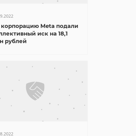
09.2022
 корпорацию Meta подали
ллективный иск на 18,1
н рублей
 заявку на
ели сократить земли крупнейшего эколого-
08.2022