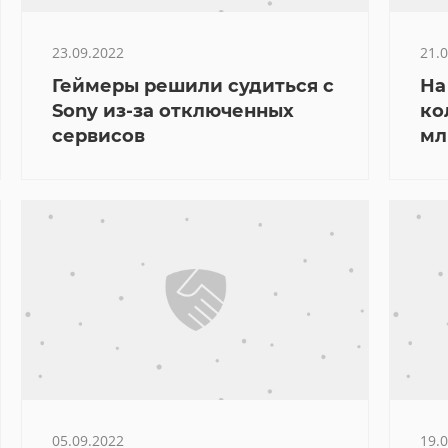
23.09.2022
21.
Геймеры решили судиться с
На
Sony из-за отключенных
ко
сервисов
мл
Ситуация:
Оформить
Власти Ставропольского края несколько раз хот
05.09.2022
19.