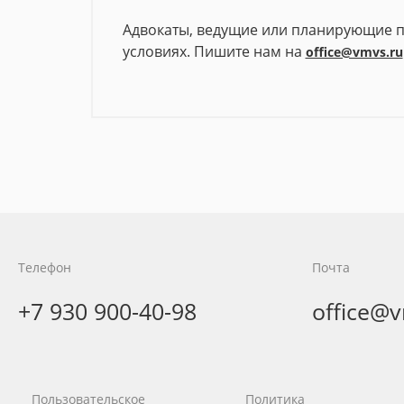
Адвокаты, ведущие или планирующие п
условиях. Пишите нам на
office@vmvs.ru
Уж
МО
Телефон
Почта
Сохранение уникальной территории
+7 930 900-40-98
office@
Бештаугорского заказника от застро
элитными дачами и опасным
ПА
производством
В
Пользовательское
Политика