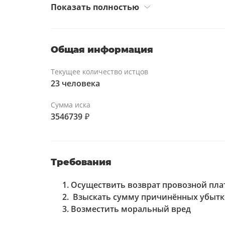
конкретной авиакомпании, направлению п
Показать полностью
была отменена. Разъяснений относительн
порядке досудебного урегулирования спор
предоставил обоснования отмены рейсов
Общая информация
Текущее количество истцов
23 человека
Сумма иска
3546739
₽
Требования
Осуществить возврат провозной платы
Взыскать сумму причинённых убытко
Возместить моральный вред