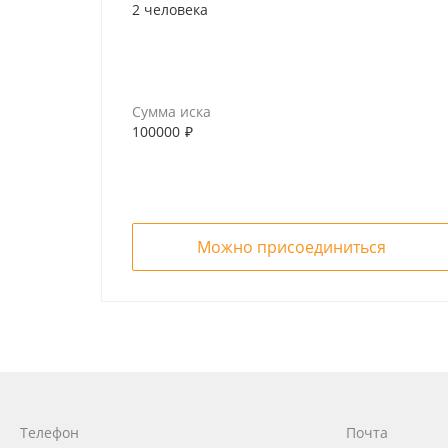
ПО
изменения границ заказника.
2 человека
Я 
Сумма иска
100000
₽
ВО
Можно присоединиться
ВО
Телефон
Почта