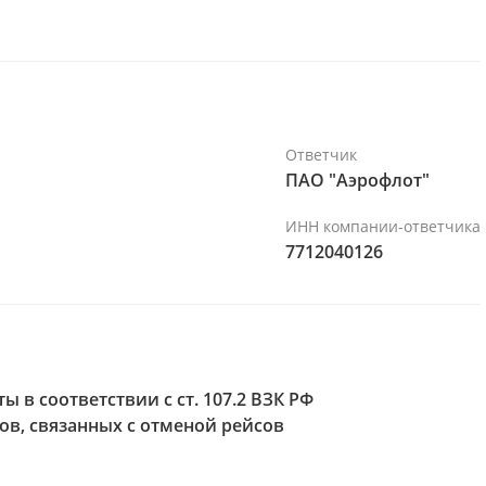
еревозки и условий, вследствие которых перевозка
о отмены конкретных рейсов ПАО "Аэрофлот" в
а ответчик не предоставил. В частности, не
, выполнявших за пределами территории РФ.
Ответчик
ПАО "Аэрофлот"
ИНН компании-ответчика
7712040126
 в соответствии с ст. 107.2 ВЗК РФ
в, связанных с отменой рейсов
Ситуация: