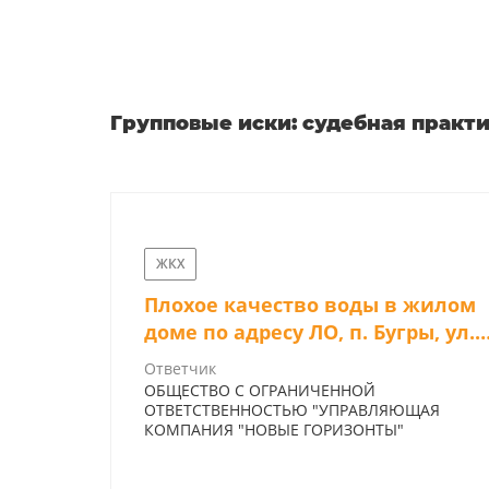
Уж
Групповые иски: судебная практ
МО
Сохранение уникальной территории
Бештаугорского заказника от застро
элитными дачами и опасным
ПА
ЖКХ
производством
Плохое качество воды в жилом
В
доме по адресу ЛО, п. Бугры, ул.
Па
Участники
НО
Тихая, 1
НО
НО
Ответчик
530 человек
ОБЩЕСТВО С ОГРАНИЧЕННОЙ
ОТВЕТСТВЕННОСТЬЮ "УПРАВЛЯЮЩАЯ
КОМПАНИЯ "НОВЫЕ ГОРИЗОНТЫ"
Результат
ПА
Суд поддержал экозащитников, запретив
На
па