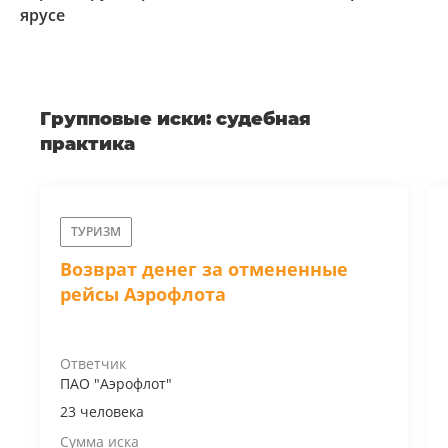
ярусе
коллективного иска. Более 530 истцов выступили
против решения властей. Дело получило большой
общественный резонанс. Суд поддержал
экозащитников, запретив изменения границ
Групповые иски: судебная
заказника. А следственный комитет по
Ставропольскому краю начал проверку законности
практика
проекта Кавминводской вело-пешеходной трассы.
ТУРИЗМ
Заголовок
Возврат денег за отмененные
Текст
рейсы Аэрофлота
Текст
Ответчик
ПАО "Аэрофлот"
Заголовок
23 человека
Текст
Сумма иска