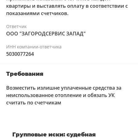
квартиры и выставлять оплату в соответствии с
коллективного иска. Более 530 истцов выступили
показаниями счетчиков.
против решения властей. Дело получило большой
общественный резонанс. Суд поддержал
Ответчик
экозащитников, запретив изменения границ
ООО "ЗАГОРОДСЕРВИС ЗАПАД"
заказника. А следственный комитет по
Ставропольскому краю начал проверку законности
ИНН компании-ответчика
проекта Кавминводской вело-пешеходной трассы.
5030077264
Заголовок
Требования
Текст
Возместить излишне уплаченные средства за
неиспользованное отопление и обязать УК
Текст
считать по счетчикам
Заголовок
Групповые иски: судебная
Текст