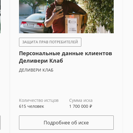
ЗАЩИТА ПРАВ ПОТРЕБИТЕЛЕЙ
Персональные данные клиентов
Деливери Клаб
ДЕЛИВЕРИ КЛАБ
Ситуация:
Оформить
Власти Ставропольского края несколько раз хот
Зарегистрироватьс
Обратная
курортного региона России, Бештаугорского зака
Количество истцов
Сумма иска
подписк
615 человек
1 700 000
₽
территории. Адвокат, который занимается вопро
нарушения закона со стороны власти, но не реша
е есть аккаунт?
Вход
края.
Подробнее об иске
По желанию можете расск
БИЛЬНЫЙ ТЕЛЕФОН